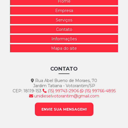
Home
Empresa
Serviços
Contato
Informações
Mapa do site
CONTATO
Rua Abel Bueno de Moraes, 70
Jardim Tatiana - Votorantim/SP
CEP: 18119-153
(15) 99743-2906
(15) 99766-4895
unidieselvotorantim@gmail.com
ENVIE SUA MENSAGEM!