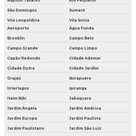
Raposo Tavares
Rio Pequeno
Recuperação De Injetores Common Rail
São Domingos
Sumaré
Recuperação De Injetores Diesel
Vila Leopoldina
Vila Sonia
Recuperação E Limpeza De Bomba Em Sp
Aeroporto
Água Funda
Recuperação Rápida De Bicos Injetores Em Sp
Brooklin
Campo Belo
Regulagem De Bomba Diesel
Campo Grande
Campo Limpo
Capão Redondo
Cidade Ademar
Regulagem De Bomba Diesel Em Sp
Cidade Dutra
Cidade Jardim
Regulagem De Bomba Diesel São Paulo
Grajaú
Ibirapuera
Regulagem De Injetores Common Rail Em Sp
Interlagos
Ipiranga
Regulagem De Injetores Diesel Profissional
Itaim Bibi
Jabaquara
Reparação De Bomba Diesel Na Região De Sp
Jardim Ângela
Jardim América
Reparo Completo De Bomba De Alta Pressão
Jardim Europa
Jardim Paulista
Reparo De Bicos Injetores
Jardim Paulistano
Jardim São Luiz
Reparo De Bomba