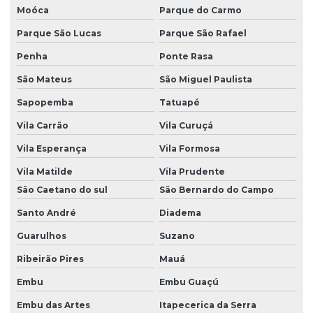
Moóca
Parque do Carmo
Retífica De Bicos Injetores
Parque São Lucas
Parque São Rafael
Retífica De Carcaça De Bomba
Penha
Ponte Rasa
Retífica De Injetores Diesel Sp
São Mateus
São Miguel Paulista
Retífica De Peças De Bomba Diesel Em Sp
Sapopemba
Tatuapé
Serviço Completo De Reparo De Bomba Diesel
Vila Carrão
Vila Curuçá
Serviço De Bicos Injetores
Vila Esperança
Vila Formosa
Serviço De Injeção Diesel São Paulo
Vila Matilde
Vila Prudente
Serviço De Injeção Diesel Sp
São Caetano do sul
São Bernardo do Campo
Santo André
Diadema
Serviço De Manutenção De Injetores
Guarulhos
Suzano
Serviço De Recuperação De Bomba Em Sp
Ribeirão Pires
Mauá
Serviço De Recuperação De Bombas
Embu
Embu Guaçú
Serviço De Reparo De Bomba
Embu das Artes
Itapecerica da Serra