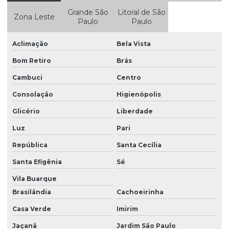
Limpeza Profunda De Injetores Diesels
Grande São
Litoral de São
Zona Leste
Paulo
Paulo
Manutenção Completa De Injetores
Manutenção De Bicos Injetores
Aclimação
Bela Vista
Manutenção De Bomba Diesel Em Votorantim
Bom Retiro
Brás
Cambuci
Centro
Manutenção De Bomba Em São Paulo
Consolação
Higienópolis
Manutenção De Injetores De Diésel
Glicério
Liberdade
Manutenção De Injetores Diesel Sp
Luz
Pari
Montagem De Bicos Injetores
República
Santa Cecília
Montagem De Bomba De Alta Pressão
Santa Efigênia
Sé
Montagem De Bomba Diesel Em São Paulo
Vila Buarque
Montagem De Bomba Diesel Em Sp
Brasilândia
Cachoeirinha
Orçamento De Recuperação De Injetores
Casa Verde
Imirim
Recuperação Bomba Alta Pressão
Jaçanã
Jardim São Paulo