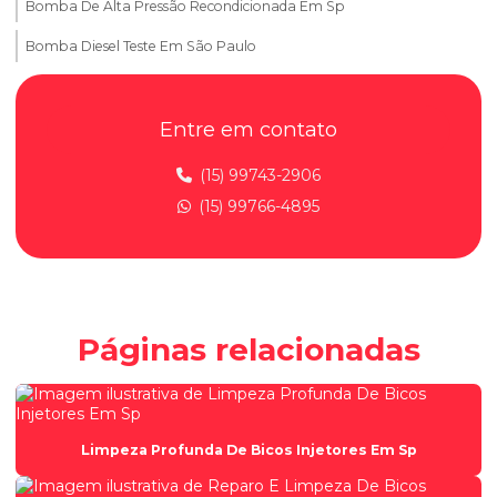
Bomba De Alta Pressão Recondicionada Em Sp
Bomba Diesel Teste Em São Paulo
Conserto De Bomba De Alta Pressão Em Sp
Entre em contato
Conserto De Bomba Diesel Em São Paulo
Conserto De Injetores A Diesel Sp
(15) 99743-2906
(15) 99766-4895
Conserto De Injetores Diesel Sp
Desmontagem De Bomba De Alta Pressão
Desmontagem E Limpeza De Injetores Diesel
Injeção Diesel Linha Leve
Páginas relacionadas
Injeção Diesel Linha Pesada
Injetores Diesel Com Defeito Sp
Injetores Diesel Common Rail
Limpeza Profunda De Bicos Injetores Em Sp
Injetores Diesel Para Caminhão