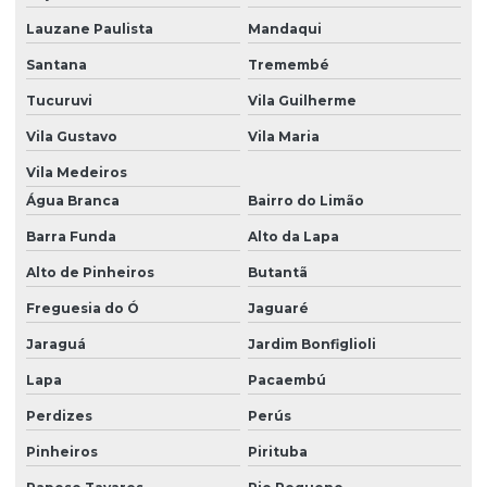
Lauzane Paulista
Mandaqui
Recuperação De Bicos Diesel
Santana
Tremembé
Recuperação De Bicos Injetores
Tucuruvi
Vila Guilherme
Recuperação De Bicos Injetores Em São Paulo
Vila Gustavo
Vila Maria
Recuperação De Bicos Injetores Para Caminhões
Vila Medeiros
Recuperação De Bomba
Água Branca
Bairro do Limão
Recuperação De Bomba De Alta Pressão
Barra Funda
Alto da Lapa
Recuperação De Bomba De Alta Pressão Para Máquinas
Alto de Pinheiros
Butantã
Recuperação De Bomba De Injeção Diesel
Freguesia do Ó
Jaguaré
Jaraguá
Jardim Bonfiglioli
Recuperação De Bomba Diesel De Alto Desempenho
Lapa
Pacaembú
Recuperação De Bomba Diesel Em Sp
Perdizes
Perús
Recuperação De Bomba Diesel São Paulo
Pinheiros
Pirituba
Recuperação De Injetores A Diesel