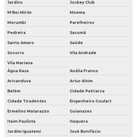
Jardins
Jockey Club
Reparo De Bomba De Alta Pressão Em São Paulo
M'Boi Mirim
Moema
Reparo De Bomba De Alta Pressão Na Capital Sp
Morumbi
Parelheiros
Reparo De Bomba De Alta Pressão Para Caminhões
Pedreira
Sacomã
Santo Amaro
Saúde
Reparo De Bomba De Injeção Em São Paulo
Socorro
Vila Andrade
Reparo De Bomba De Pressão
Vila Mariana
Reparo De Bomba Diesel Em São Paulo
Água Rasa
Anália Franco
Reparo De Bomba Injetora Diesel
Aricanduva
Artur Alvim
Reparo De Bomba Injetora Diesel Em São Paulo
Belém
Cidade Patriarca
Reparo De Injetor Diesel Sp
Cidade Tiradentes
Engenheiro Goulart
Reparo De Injetores Common Rail Em Sp
Ermelino Matarazzo
Guianazes
Reparo E Limpeza De Bicos Injetores
Itaim Paulista
Itaquera
Retífica Completa De Bicos Injetores
Jardim Iguatemi
José Bonifácio