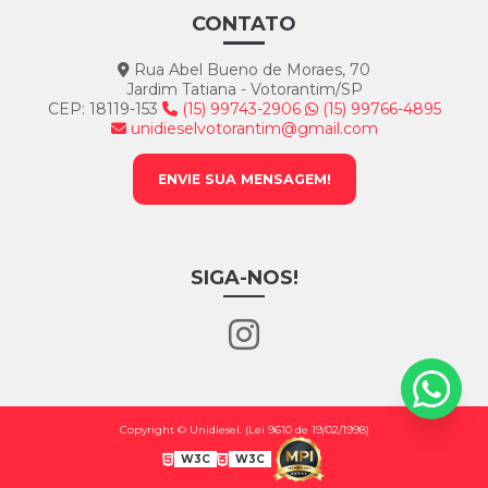
CONTATO
Rua Abel Bueno de Moraes, 70
Jardim Tatiana - Votorantim/SP
CEP: 18119-153
(15) 99743-2906
(15) 99766-4895
unidieselvotorantim@gmail.com
ENVIE SUA MENSAGEM!
SIGA-NOS!
Copyright © Unidiesel. (Lei 9610 de 19/02/1998)
W3C
W3C