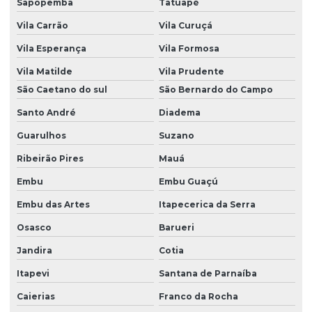
Retífica De Peças De Bomba Diesel Em Sp
Sapopemba
Tatuapé
Serviço Completo De Reparo De Bomba Diesel
Vila Carrão
Vila Curuçá
Vila Esperança
Vila Formosa
Serviço De Bicos Injetores
Vila Matilde
Vila Prudente
Serviço De Injeção Diesel São Paulo
São Caetano do sul
São Bernardo do Campo
Serviço De Injeção Diesel Sp
Santo André
Diadema
Serviço De Manutenção De Injetores
Guarulhos
Suzano
Serviço De Recuperação De Bomba Em Sp
Ribeirão Pires
Mauá
Serviço De Recuperação De Bombas
Embu
Embu Guaçú
Serviço De Reparo De Bomba
Embu das Artes
Itapecerica da Serra
Serviço De Reparo De Bomba Em São Paulo
Osasco
Barueri
Jandira
Cotia
Serviço De Retífica De Bomba Em São Paulo
Itapevi
Santana de Parnaíba
Serviço De Retífica De Bomba Na Capital Paulista
Caierias
Franco da Rocha
Serviço De Retífica De Carcaça Em Sp