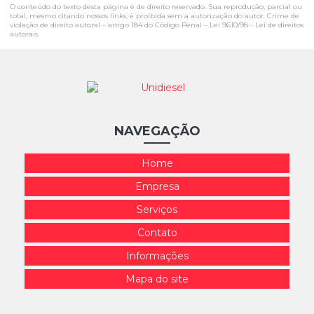
Testes De Bicos Injetores
O conteúdo do texto desta página é de direito reservado. Sua reprodução, parcial ou
total, mesmo citando nossos links, é proibida sem a autorização do autor. Crime de
violação de direito autoral – artigo 184 do Código Penal –
Lei 9610/98 - Lei de direitos
Testes De Bicos Injetores Preço
autorais
.
Testes De Bicos Injetores Valor
Testes E Recuperação De Injetores Diesel
Troca De Peças De Bomba
NAVEGAÇÃO
Troca De Peças De Bomba Diesel Em São Paulo
Troca De Peças De Bomba Em São Paulo
Home
Troca De Peças Para Injetores Diesel
Empresa
Serviços
Contato
Informações
Mapa do site