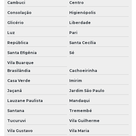
Cambuci
Centro
Manutenção De Bomba Em São Paulo
Consolação
Higienópolis
Manutenção De Injetores De Diésel
Glicério
Liberdade
Manutenção De Injetores Diesel Sp
Luz
Pari
Montagem De Bicos Injetores
República
Santa Cecília
Montagem De Bomba De Alta Pressão
Santa Efigênia
Sé
Vila Buarque
Montagem De Bomba Diesel Em São Paulo
Brasilândia
Cachoeirinha
Montagem De Bomba Diesel Em Sp
Casa Verde
Imirim
Orçamento De Recuperação De Injetores
Jaçanã
Jardim São Paulo
Recuperação Bomba Alta Pressão
Lauzane Paulista
Mandaqui
Recuperação De Bicos Diesel
Santana
Tremembé
Recuperação De Bicos Injetores
Tucuruvi
Vila Guilherme
Recuperação De Bicos Injetores Em São Paulo
Vila Gustavo
Vila Maria