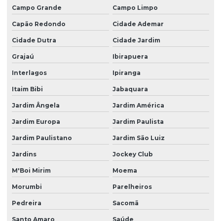
Campo Grande
Campo Limpo
Regulagem De Bomba Diesel
Capão Redondo
Cidade Ademar
Regulagem De Bomba Diesel Em Sp
Cidade Dutra
Cidade Jardim
Regulagem De Bomba Diesel São Paulo
Grajaú
Ibirapuera
Regulagem De Injetores Common Rail Em Sp
Interlagos
Ipiranga
Regulagem De Injetores Diesel Profissional
Itaim Bibi
Jabaquara
Reparação De Bomba Diesel Na Região De Sp
Jardim Ângela
Jardim América
Jardim Europa
Jardim Paulista
Reparo Completo De Bomba De Alta Pressão
Jardim Paulistano
Jardim São Luiz
Reparo De Bicos Injetores
Jardins
Jockey Club
Reparo De Bomba
M'Boi Mirim
Moema
Reparo De Bomba De Alta Pressão Em São Paulo
Morumbi
Parelheiros
Reparo De Bomba De Alta Pressão Na Capital Sp
Pedreira
Sacomã
Reparo De Bomba De Alta Pressão Para Caminhões
Santo Amaro
Saúde