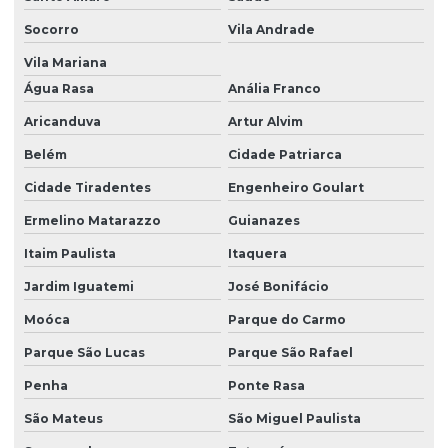
Reparo De Bomba De Injeção Em São Paulo
Socorro
Vila Andrade
Reparo De Bomba De Pressão
Vila Mariana
Reparo De Bomba Diesel Em São Paulo
Água Rasa
Anália Franco
Aricanduva
Artur Alvim
Reparo De Bomba Injetora Diesel
Belém
Cidade Patriarca
Reparo De Bomba Injetora Diesel Em São Paulo
Cidade Tiradentes
Engenheiro Goulart
Reparo De Injetor Diesel Sp
Ermelino Matarazzo
Guianazes
Reparo De Injetores Common Rail Em Sp
Itaim Paulista
Itaquera
Reparo E Limpeza De Bicos Injetores
Jardim Iguatemi
José Bonifácio
Retífica Completa De Bicos Injetores
Moóca
Parque do Carmo
Retífica De Bicos Injetores
Parque São Lucas
Parque São Rafael
Retífica De Carcaça De Bomba
Penha
Ponte Rasa
Retífica De Injetores Diesel Sp
São Mateus
São Miguel Paulista