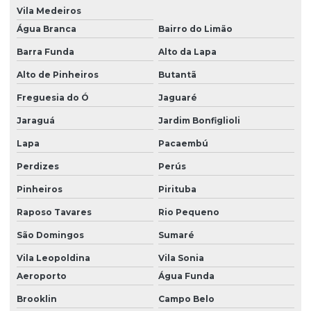
Recuperação De Bicos Injetores Para Caminhões
Vila Medeiros
Água Branca
Bairro do Limão
Recuperação De Bomba
Barra Funda
Alto da Lapa
Recuperação De Bomba De Alta Pressão
Alto de Pinheiros
Butantã
Recuperação De Bomba De Alta Pressão Para Máquinas
Freguesia do Ó
Jaguaré
Recuperação De Bomba De Injeção Diesel
Jaraguá
Jardim Bonfiglioli
Recuperação De Bomba Diesel De Alto Desempenho
Lapa
Pacaembú
Recuperação De Bomba Diesel Em Sp
Perdizes
Perús
Recuperação De Bomba Diesel São Paulo
Pinheiros
Pirituba
Recuperação De Injetores A Diesel
Raposo Tavares
Rio Pequeno
Recuperação De Injetores Common Rail
São Domingos
Sumaré
Vila Leopoldina
Vila Sonia
Recuperação De Injetores Diesel
Aeroporto
Água Funda
Recuperação E Limpeza De Bomba Em Sp
Brooklin
Campo Belo
Recuperação Rápida De Bicos Injetores Em Sp