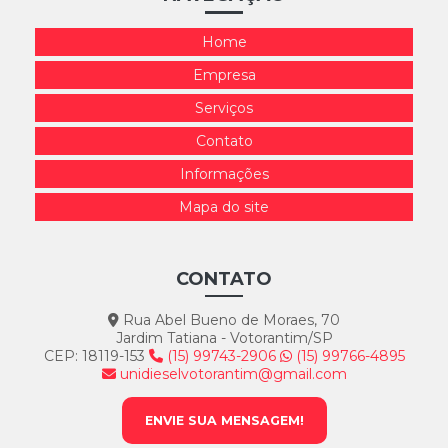
Home
Empresa
Serviços
Contato
Informações
Mapa do site
CONTATO
Rua Abel Bueno de Moraes, 70
Jardim Tatiana - Votorantim/SP
CEP: 18119-153
(15) 99743-2906
(15) 99766-4895
unidieselvotorantim@gmail.com
ENVIE SUA MENSAGEM!