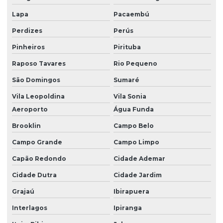
Lapa
Pacaembú
Recuperação De Bomba Diesel Em Sp
Perdizes
Perús
Recuperação De Bomba Diesel São Paulo
Pinheiros
Pirituba
Recuperação De Injetores A Diesel
Raposo Tavares
Rio Pequeno
Recuperação De Injetores Common Rail
São Domingos
Sumaré
Recuperação De Injetores Diesel
Vila Leopoldina
Vila Sonia
Recuperação E Limpeza De Bomba Em Sp
Aeroporto
Água Funda
Recuperação Rápida De Bicos Injetores Em Sp
Brooklin
Campo Belo
Regulagem De Bomba Diesel
Campo Grande
Campo Limpo
Capão Redondo
Cidade Ademar
Regulagem De Bomba Diesel Em Sp
Cidade Dutra
Cidade Jardim
Regulagem De Bomba Diesel São Paulo
Grajaú
Ibirapuera
Regulagem De Injetores Common Rail Em Sp
Interlagos
Ipiranga
Regulagem De Injetores Diesel Profissional