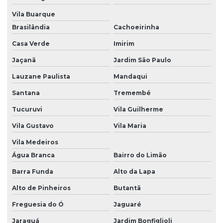
Montagem De Bomba Diesel Em São Paulo
Vila Buarque
Montagem De Bomba Diesel Em Sp
Brasilândia
Cachoeirinha
Orçamento De Recuperação De Injetores
Casa Verde
Imirim
Recuperação Bomba Alta Pressão
Jaçanã
Jardim São Paulo
Lauzane Paulista
Mandaqui
Recuperação De Bicos Diesel
Santana
Tremembé
Recuperação De Bicos Injetores
Tucuruvi
Vila Guilherme
Recuperação De Bicos Injetores Em São Paulo
Vila Gustavo
Vila Maria
Recuperação De Bicos Injetores Para Caminhões
Vila Medeiros
Recuperação De Bomba
Água Branca
Bairro do Limão
Recuperação De Bomba De Alta Pressão
Barra Funda
Alto da Lapa
Recuperação De Bomba De Alta Pressão Para Máquinas
Alto de Pinheiros
Butantã
Recuperação De Bomba De Injeção Diesel
Freguesia do Ó
Jaguaré
Jaraguá
Jardim Bonfiglioli
Recuperação De Bomba Diesel De Alto Desempenho