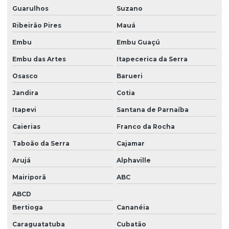
Guarulhos
Suzano
Serviço De Recuperação De Bomba Em Sp
Ribeirão Pires
Mauá
Serviço De Recuperação De Bombas
Embu
Embu Guaçú
Serviço De Reparo De Bomba
Embu das Artes
Itapecerica da Serra
Serviço De Reparo De Bomba Em São Paulo
Osasco
Barueri
Serviço De Retífica De Bomba Em São Paulo
Jandira
Cotia
Serviço De Retífica De Bomba Na Capital Paulista
Itapevi
Santana de Parnaíba
Serviço De Retífica De Carcaça Em Sp
Caierias
Franco da Rocha
Serviço De Retífica Para Injetores Diesel
Taboão da Serra
Cajamar
Serviço De Teste E Limpeza De Injetores
Arujá
Alphaville
Serviço De Teste Para Bomba Diesel Sp
Mairiporã
ABC
ABCD
Serviço Especializado Em Bicos Injetores
Bertioga
Cananéia
Serviço Especializado Em Bomba De Alta Pressão
Caraguatatuba
Cubatão