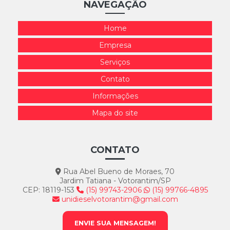
NAVEGAÇÃO
Troca De Peças De Bomba Em São Paulo
Home
Troca De Peças Para Injetores Diesel
Empresa
Serviços
Contato
Informações
Mapa do site
CONTATO
Rua Abel Bueno de Moraes, 70
Jardim Tatiana - Votorantim/SP
CEP: 18119-153
(15) 99743-2906
(15) 99766-4895
unidieselvotorantim@gmail.com
ENVIE SUA MENSAGEM!