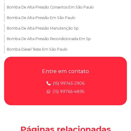
Bomba De Alta Pressão Consertos Em São Paulo
Bomba De Alta Pressão Em São Paulo
Bomba De Alta Pressão Manutenção Sp
Bomba De Alta Pressão Recondicionada Em Sp
Bomba Diesel Teste Em São Paulo
Conserto De Bomba De Alta Pressão Em Sp
Entre em contato
Conserto De Bomba Diesel Em São Paulo
Conserto De Injetores A Diesel Sp
(15) 99743-2906
(15) 99766-4895
Conserto De Injetores Diesel Sp
Desmontagem De Bomba De Alta Pressão
Desmontagem E Limpeza De Injetores Diesel
Injeção Diesel Linha Leve
Páginas relacionadas