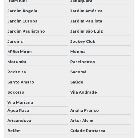
Itaim Bibi
Jabaquara
Reparação De Bomba Diesel Na Região De Sp
Jardim Ângela
Jardim América
Reparo Completo De Bomba De Alta Pressão
Jardim Europa
Jardim Paulista
Reparo De Bicos Injetores
Jardim Paulistano
Jardim São Luiz
Reparo De Bomba
Jardins
Jockey Club
Reparo De Bomba De Alta Pressão Em São Paulo
M'Boi Mirim
Moema
Reparo De Bomba De Alta Pressão Na Capital Sp
Morumbi
Parelheiros
Reparo De Bomba De Alta Pressão Para Caminhões
Pedreira
Sacomã
Santo Amaro
Saúde
Reparo De Bomba De Injeção Em São Paulo
Socorro
Vila Andrade
Reparo De Bomba De Pressão
Vila Mariana
Reparo De Bomba Diesel Em São Paulo
Água Rasa
Anália Franco
Reparo De Bomba Injetora Diesel
Aricanduva
Artur Alvim
Reparo De Bomba Injetora Diesel Em São Paulo
Belém
Cidade Patriarca