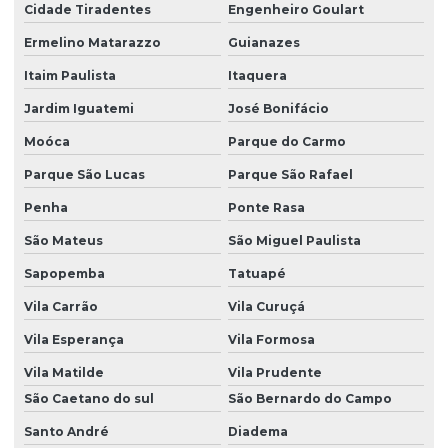
Reparo De Injetor Diesel Sp
Cidade Tiradentes
Engenheiro Goulart
Reparo De Injetores Common Rail Em Sp
Ermelino Matarazzo
Guianazes
Reparo E Limpeza De Bicos Injetores
Itaim Paulista
Itaquera
Retífica Completa De Bicos Injetores
Jardim Iguatemi
José Bonifácio
Moóca
Parque do Carmo
Retífica De Bicos Injetores
Parque São Lucas
Parque São Rafael
Retífica De Carcaça De Bomba
Penha
Ponte Rasa
Retífica De Injetores Diesel Sp
São Mateus
São Miguel Paulista
Retífica De Peças De Bomba Diesel Em Sp
Sapopemba
Tatuapé
Serviço Completo De Reparo De Bomba Diesel
Vila Carrão
Vila Curuçá
Serviço De Bicos Injetores
Vila Esperança
Vila Formosa
Serviço De Injeção Diesel São Paulo
Vila Matilde
Vila Prudente
Serviço De Injeção Diesel Sp
São Caetano do sul
São Bernardo do Campo
Santo André
Diadema
Serviço De Manutenção De Injetores